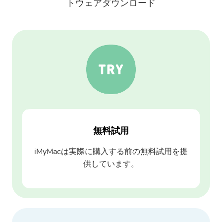
トウェアダウンロード
ほぼ完了します。
注意：
最新のアップデートとオファー
このソフトウェアは、Macでの
を購読する
みダウンロードして使用できま
無料試用
す。メールアドレスを入力し
て、ダウンロードリンクとクー
iMyMacは実際に購入する前の無料試用を提
ポンコードを取得できます。 ソ
供しています。
フトウェアを購入したい場合は
ここへ：
ストア
.
有効なメールアドレスを入力してく