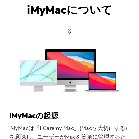
サポート
PowerMyMac
iMyMacについて
PowerUninstall
動画変換
Screen Recorder
PDFコンプレッサー
オンラインツール
無料動画変換
iMyMacの起源
iMyMacは「I Caremy Mac」(Macを大切にする)
無料動画エディタ
を意味し、ユーザーがMacを簡単に管理するた