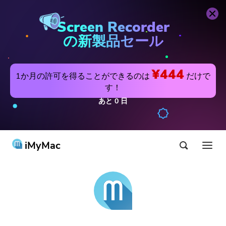
Screen Recorder
の新製品セール
¥444
1か月の許可を得ることができるのは
だけで
す！
あと
0
日
iMyMac
製品&ソリューション
ストア
アプリ
Hot