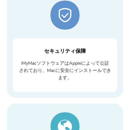
ださい。
提出
ご購読ありがとうございます。
セキュリティ保障
ご購読ありがとうございます！
iMyMacソフトウェアはAppleによって公証
ダウンロードリンクとクーポンコー
されており、Macに安全にインストールでき
ドがお客様のメールに送信されまし
た。購入ボタンをクリックして、ソ
ます。
フトウェアを直接購入することもで
きます。
今すぐ購入