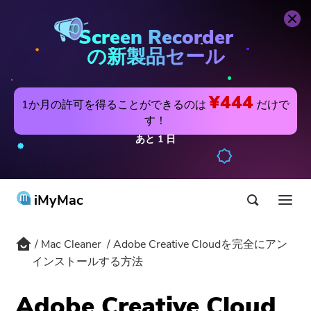
Mac Cleaner
今すぐ購入
Screen Recorder
の新製品セール
¥444
1か月の許可を得ることができるのは
だけで
す！
あと
1
日
iMyMac
Mac Cleaner
Adobe Creative Cloudを完全にアン
製品&ソリューション
インストールする方法
ストア
アプリ
Adobe Creative Cloud
Hot