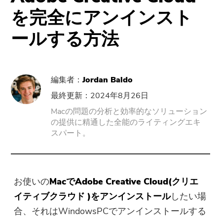
サポート
PowerMyMac
を完全にアンインスト
ールする方法
PowerUninstall
動画変換
編集者：
Jordan Baldo
Screen Recorder
最終更新：2024年8月26日
Macの問題の分析と効率的なソリューション
の提供に精通した全能のライティングエキ
PDFコンプレッサー
スパート。
オンラインツール
無料動画変換
お使いの
Macで
Adobe Creative Cloud
(クリエ
イティブクラウド )
をアンインストール
したい場
無料動画エディタ
合、それは
WindowsPCでアンインストールする