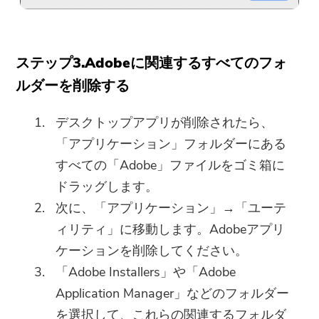
ご購読ありがとうございます。
ご購読ありがとうございます！
ステップ3.Adobeに関連するすべてのフォ
ダウンロードリンクとクーポンコー
ルダーを削除する
ドがお客様のメールに送信されまし
た。購入ボタンをクリックして、ソ
デスクトップアプリが削除されたら、
フトウェアを直接購入することもで
「アプリケーション」フォルダーにある
きます。
すべての「Adobe」ファイルをゴミ箱に
ドラッグします。
今すぐ購入
次に、「アプリケーション」→「ユーテ
ィリティ」に移動します。Adobeアプリ
ケーションを削除してください。
「Adobe Installers」や「Adobe
Application Manager」などのフォルダー
を選択して、これらの関連するフォルダ