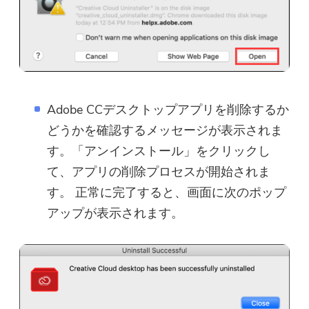
ほぼ完了します。
注意：
最新のアップデートとオファー
このソフトウェアは、Macでの
を購読する
みダウンロードして使用できま
Adobe CCデスクトップアプリを削除するか
す。メールアドレスを入力し
どうかを確認するメッセージが表示されま
て、ダウンロードリンクとクー
す。「アンインストール」をクリックし
ポンコードを取得できます。 ソ
て、アプリの削除プロセスが開始されま
フトウェアを購入したい場合は
す。 正常に完了すると、画面に次のポップ
ここへ：
ストア
.
アップが表示されます。
有効なメールアドレスを入力してく
ださい。
提出