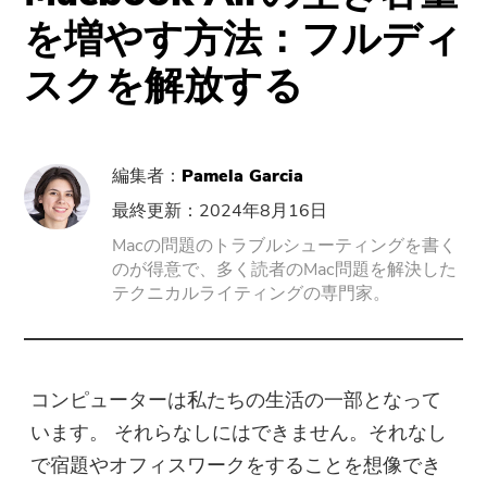
サポート
PowerMyMac
を増やす方法：フルディ
スクを解放する
PowerUninstall
動画変換
編集者：
Pamela Garcia
Screen Recorder
最終更新：2024年8月16日
Macの問題のトラブルシューティングを書く
のが得意で、多く読者のMac問題を解決した
PDFコンプレッサー
テクニカルライティングの専門家。
オンラインツール
無料動画変換
コンピューターは私たちの生活の一部となって
います。 それらなしにはできません。それなし
無料動画エディタ
で宿題やオフィスワークをすることを想像でき