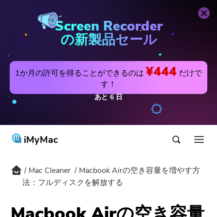
Mac Cleaner
今すぐ購入
Screen Recorder
の新製品セール
¥444
1か月の許可を得ることができるのは
だけで
す！
あと
6
日
iMyMac
Mac Cleaner
Macbook Airの空き容量を増やす方
製品&ソリューション
法：フルディスクを解放する
ストア
アプリ
Macbook Airの空き容量
Hot