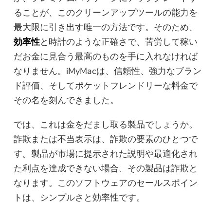
ほぼ完了します。
注意：
ることが、このクリーンアップツールの能力を
最新のアップデートとオファー
最大限に引き出す唯一の方法です。そのため、
このソフトウェアは、Macでの
を購読する
効率性
と時計のような正確さで、苦労して稼い
みダウンロードして使用できま
だお金に見合う最高のものを手に入れなければ
す。メールアドレスを入力し
なりません。iMyMacは、信頼性、強力なブラン
て、ダウンロードリンクとクー
ポンコードを取得できます。 ソ
ド評価、そしてポケットフレンドリーな料金で
フトウェアを購入したい場合は
その名を刻んできました。
ここへ：
ストア
.
では、これは金をだまし取る製品でしょうか。
有効なメールアドレスを入力してく
詐欺または不当表示は、詐欺の要素のひとつで
ださい。
す。製品が市場に提示された説明や最適化され
た利点を達成できない場合、その製品は詐欺と
提出
なります。このソフトウェアのセールスポイン
トは、シンプルさと効率性です。