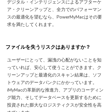
デジタル・インテリジェンスによるアフターケ
ご購読ありがとうございます。
ご購読ありがとうございます！
ア・クリーンアップと、全力でのパフォーマン
ダウンロードリンクとクーポンコー
スの最適化を望むなら、PowerMyMacはその要
ドがお客様のメールに送信されまし
求を満たしてくれます。
た。購入ボタンをクリックして、ソ
フトウェアを直接購入することもで
きます。
ファイルを失うリスクはありますか？
今すぐ購入
ユーザーにとって、漏洩の心配がないことを知
っていれば、安心して使うことができます。ク
リーンアップと最適化のスキャン結果は、ソフ
トウェアのデータバンクにかかっています。
iMyMacの革新的な推進力、アプリのコーディン
グ能力、そしてデータベースを更新するために
投資された膨大なロジスティクスが安全性を高