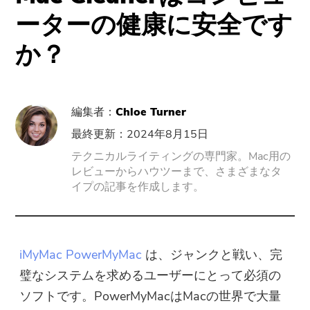
サポート
PowerMyMac
ーターの健康に安全です
か？
PowerUninstall
動画変換
編集者：
Chloe Turner
Screen Recorder
最終更新：2024年8月15日
テクニカルライティングの専門家。Mac用の
レビューからハウツーまで、さまざまなタ
PDFコンプレッサー
イプの記事を作成します。
オンラインツール
無料動画変換
iMyMac PowerMyMac
は、ジャンクと戦い、完
璧なシステムを求めるユーザーにとって必須の
無料動画エディタ
ソフトです。PowerMyMacはMacの世界で大量