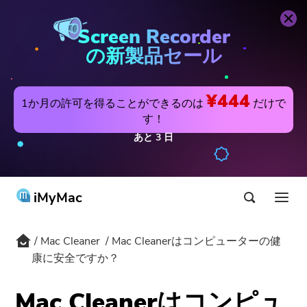
Mac Cleaner
今すぐ購入
Screen Recorder
の新製品セール
¥444
1か月の許可を得ることができるのは
だけで
す！
あと
3
日
iMyMac
Mac Cleaner
Mac Cleanerはコンピューターの健
製品&ソリューション
康に安全ですか？
ストア
アプリ
Mac Cleanerはコンピュ
Hot