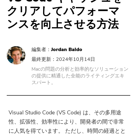
サポート
PowerMyMac
クリアしてパフォーマ
ンスを向上させる方法
PowerUninstall
動画変換
編集者：
Jordan Baldo
Screen Recorder
最終更新：2024年10月14日
Macの問題の分析と効率的なソリューション
の提供に精通した全能のライティングエキ
PDFコンプレッサー
スパート。
オンラインツール
無料動画変換
Visual Studio Code (VS Code) は、その多用途
性、拡張性、効率性により、開発者の間で非常
無料動画エディタ
に人気を得ています。 ただし、時間の経過とと