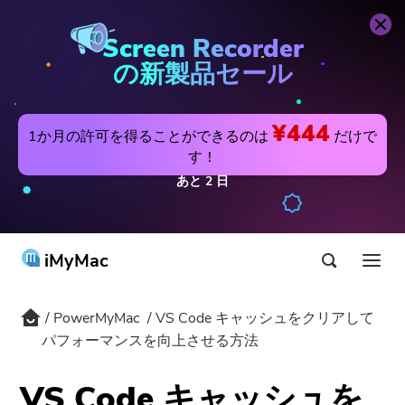
PowerMyMac
今すぐ購入
Screen Recorder
の新製品セール
¥444
1か月の許可を得ることができるのは
だけで
す！
あと
2
日
iMyMac
PowerMyMac
VS Code キャッシュをクリアして
製品&ソリューション
パフォーマンスを向上させる方法
ストア
アプリ
VS Code キャッシュを
Hot