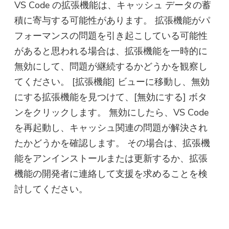
す。メールアドレスを入力し
VS Code の拡張機能は、キャッシュ データの蓄
て、ダウンロードリンクとクー
積に寄与する可能性があります。 拡張機能がパ
ポンコードを取得できます。 ソ
フォーマンスの問題を引き起こしている可能性
フトウェアを購入したい場合は
があると思われる場合は、拡張機能を一時的に
ここへ：
ストア
.
無効にして、問題が継続するかどうかを観察し
てください。 [拡張機能] ビューに移動し、無効
有効なメールアドレスを入力してく
ださい。
にする拡張機能を見つけて、[無効にする] ボタ
ンをクリックします。 無効にしたら、VS Code
提出
を再起動し、キャッシュ関連の問題が解決され
たかどうかを確認します。 その場合は、拡張機
能をアンインストールまたは更新するか、拡張
機能の開発者に連絡して支援を求めることを検
ご購読ありがとうございます。
ご購読ありがとうございます！
討してください。
ダウンロードリンクとクーポンコー
ドがお客様のメールに送信されまし
た。購入ボタンをクリックして、ソ