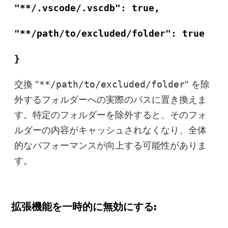
"**/.vscode/.vscdb": true,
"**/path/to/excluded/folder": true
}
交換 "
" を除
**/path/to/excluded/folder
外するフォルダーへの実際のパスに置き換えま
す。特定のフォルダーを除外すると、そのフォ
ルダーの内容がキャッシュされなくなり、全体
的なパフォーマンスが向上する可能性がありま
す。
ほぼ完了します。
注意：
最新のアップデートとオファー
このソフトウェアは、Macでの
を購読する
拡張機能を一時的に無効にする:
みダウンロードして使用できま