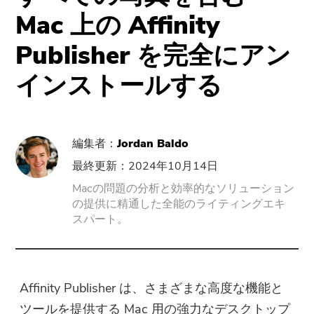
サポート
PowerMyMac
Mac 上の Affinity
Publisher を完全にアン
PowerUninstall
インストールする
動画変換
Screen Recorder
編集者：
Jordan Baldo
最終更新：2024年10月14日
PDFコンプレッサー
Macの問題の分析と効率的なソリューション
の提供に精通した全能のライティングエキ
オンラインツール
スパート。
無料動画変換
Affinity Publisher は、さまざまな高度な機能と
無料動画エディタ
ツールを提供する Mac 用の強力なデスクトップ