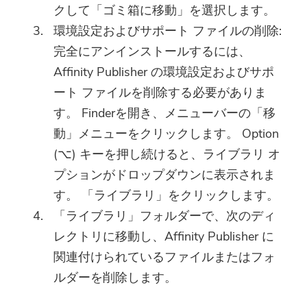
クして「ゴミ箱に移動」を選択します。
環境設定およびサポート ファイルの削除:
完全にアンインストールするには、
Affinity Publisher の環境設定およびサポ
ート ファイルを削除する必要がありま
す。 Finderを開き、メニューバーの「移
動」メニューをクリックします。 Option
(⌥) キーを押し続けると、ライブラリ オ
プションがドロップダウンに表示されま
ほぼ完了します。
す。 「ライブラリ」をクリックします。
注意：
最新のアップデートとオファー
「ライブラリ」フォルダーで、次のディ
このソフトウェアは、Macでの
を購読する
レクトリに移動し、Affinity Publisher に
みダウンロードして使用できま
関連付けられているファイルまたはフォ
す。メールアドレスを入力し
ルダーを削除します。
て、ダウンロードリンクとクー
ポンコードを取得できます。 ソ