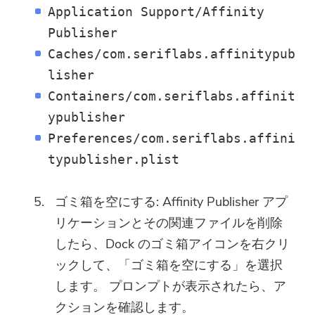
Application Support/Affinity
フトウェアを購入したい場合は
Publisher
ここへ：
ストア
.
Caches/com.seriflabs.affinitypub
有効なメールアドレスを入力してく
lisher
ださい。
Containers/com.seriflabs.affinit
ypublisher
提出
Preferences/com.seriflabs.affini
typublisher.plist
ご購読ありがとうございます。
ゴミ箱を空にする: Affinity Publisher アプ
ご購読ありがとうございます！
リケーションとその関連ファイルを削除
ダウンロードリンクとクーポンコー
したら、Dock のゴミ箱アイコンを右クリ
ドがお客様のメールに送信されまし
ックして、「ゴミ箱を空にする」を選択
た。購入ボタンをクリックして、ソ
します。 プロンプトが表示されたら、ア
フトウェアを直接購入することもで
きます。
クションを確認します。