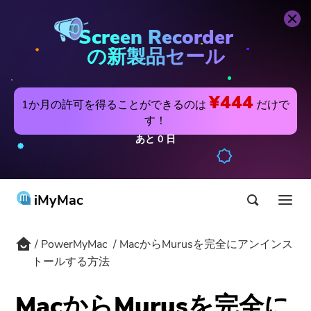
PowerMyMac
今すぐ購入
Screen Recorder
の新製品セール
¥444
1か月の許可を得ることができるのは
だけで
す！
あと
0
日
iMyMac
PowerMyMac
MacからMurusを完全にアンインス
製品&ソリューション
トールする方法
ストア
アプリ
MacからMurusを完全に
Hot