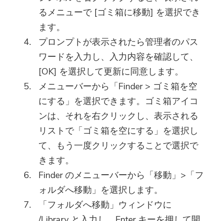
最新のアップデートとオファー
るメニューで [ゴミ箱に移動] を選択でき
このソフトウェアは、Macでの
を購読する
みダウンロードして使用できま
ます。
す。メールアドレスを入力し
プロンプトが表示されたら管理者のパス
て、ダウンロードリンクとクー
ワードを入力し、入力内容を確認して、
ポンコードを取得できます。 ソ
[OK] を選択して更新に同意します。
フトウェアを購入したい場合は
メニューバーから「Finder > ゴミ箱を空
ここへ：
ストア
.
にする」を選択できます。ゴミ箱アイコ
ンは、それを右クリックし、表示される
有効なメールアドレスを入力してく
リストで「ゴミ箱を空にする」を選択し
ださい。
て、もう一度クリックすることで選択で
提出
きます。
Finder のメニューバーから「移動」>「フ
ォルダへ移動」を選択します。
「フォルダへ移動」ウィンドウに
ご購読ありがとうございます。
ご購読ありがとうございます！
/Library と入力し、Enter キーを押して開