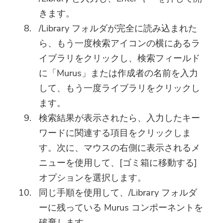
きます。
ダウンロードリンクとクーポンコー
ドがお客様のメールに送信されまし
/Library フォルダが完全に読み込まれた
た。購入ボタンをクリックして、ソ
ら、もう一度検索アイコンの横にあるラ
フトウェアを直接購入することもで
イブラリをクリックし、検索フィールド
きます。
に「Murus」または作成者の名前を入力
して、もう一度ライブラリをクリックし
今すぐ購入
ます。
検索結果が表示されたら、入力したキー
ワードに関連する項目をクリックしま
す。次に、マウスの右側に表示されるメ
ニューを使用して、[ゴミ箱に移動する]
オプションを選択します。
同じ手順を使用して、/Library フォルダ
ーに残っている Murus コンポーネントを
破棄します。