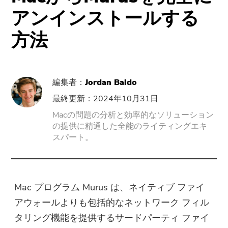
サポート
PowerMyMac
アンインストールする
方法
PowerUninstall
動画変換
編集者：
Jordan Baldo
Screen Recorder
最終更新：2024年10月31日
Macの問題の分析と効率的なソリューション
の提供に精通した全能のライティングエキ
PDFコンプレッサー
スパート。
オンラインツール
無料動画変換
Mac プログラム Murus は、ネイティブ ファイ
アウォールよりも包括的なネットワーク フィル
無料動画エディタ
タリング機能を提供するサードパーティ ファイ