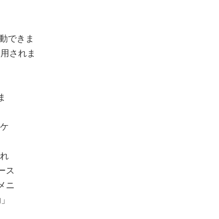
動できま
使用されま
ま
リケ
それ
ース
メニ
動」