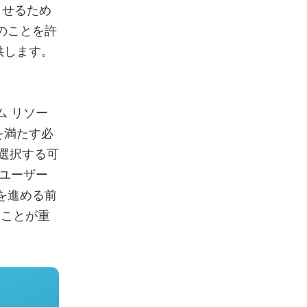
させるため
のことを許
供します。
ム リソー
を満たす必
を選択する可
、ユーザー
を進める前
ることが重