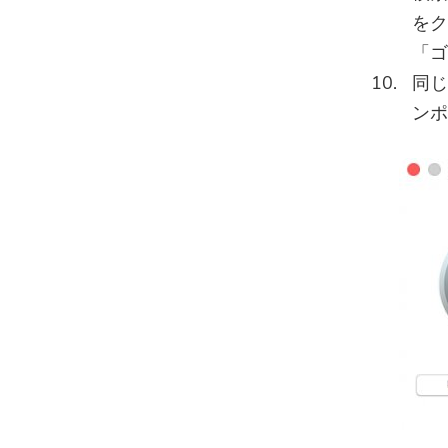
をク
「ゴ
同じ
ンポ