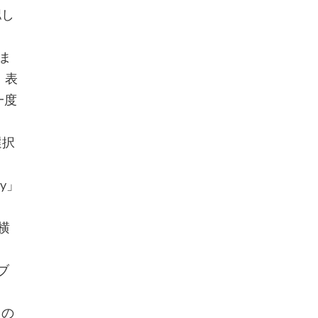
認し
しま
、表
一度
選択
y」
横
ブ
もの