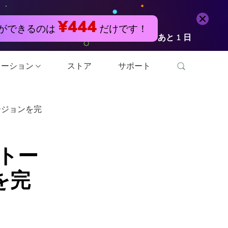
無料試用
今すぐ購入
¥444
とができるのは
だけです！
あと
1
日
ューション
ストア
サポート
ツール
バージョンを完
換
ストー
ディタ
を完
ンプレッサー
ンプレッサー