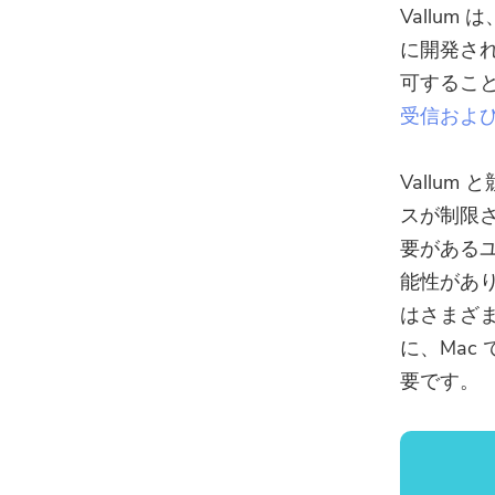
Vallu
に開発さ
可するこ
受信およ
Vallu
スが制限
要があるユ
能性があり
はさまざ
に、Mac
要です。