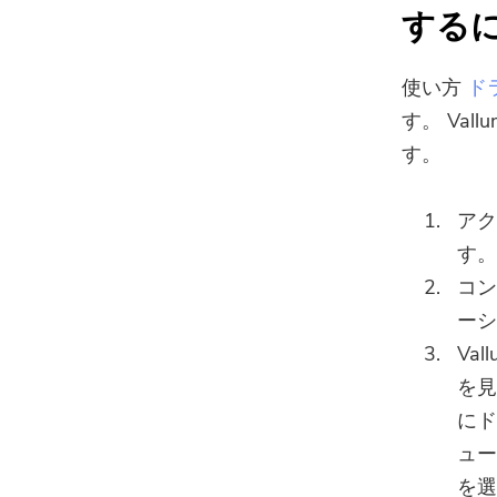
する
使い方
ド
す。 Va
す。
アク
す。
コン
ーシ
Va
を見
にド
ュー
を選