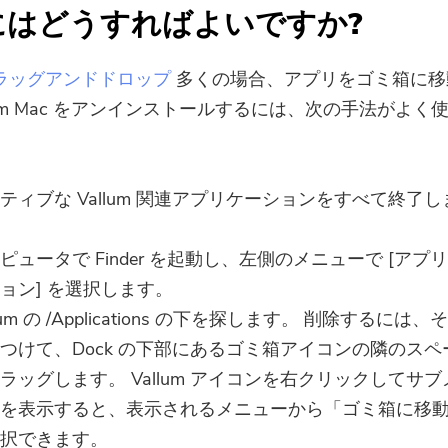
最新のアップデートとオファー
にはどうすればよいですか?
を購読する
ラッグアンドドロップ
多くの場合、アプリをゴミ箱に移
有効なメールアドレスを入力してく
llum Mac をアンインストールするには、次の手法がよく
ださい。
提出
ティブな Vallum 関連アプリケーションをすべて終了し
ピュータで Finder を起動し、左側のメニューで [アプ
ご購読ありがとうございます。
ョン] を選択します。
llum の /Applications の下を探します。 削除するには、
つけて、Dock の下部にあるゴミ箱アイコンの隣のスペ
ラッグします。 Vallum アイコンを右クリックしてサブ
を表示すると、表示されるメニューから「ゴミ箱に移
択できます。