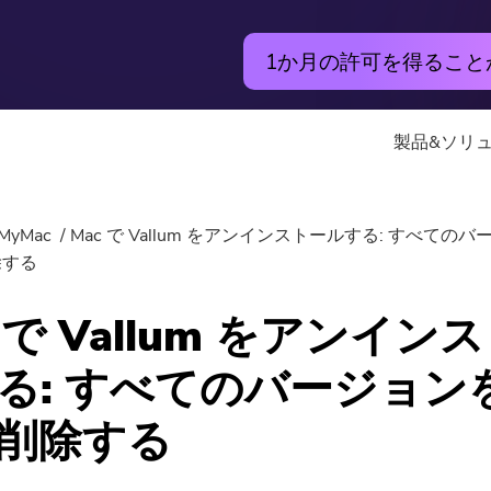
1か月の許可を得るこ
製品&ソリ
アプリ
オンライン
MyMac
Mac で Vallum をアンインストールする: すべての
Hot
除する
PowerMyMac
無料動画変
c で Vallum をアンイン
PowerUninstall
無料動画エ
る: すべてのバージョン
動画変換
無料写真コ
削除する
Screen Recorder
無料PDFコ