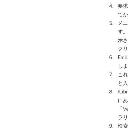
要求
てか
メニ
す。
示さ
クリ
Fi
しま
これ
と入
/L
にあ
「V
ラリ
検索