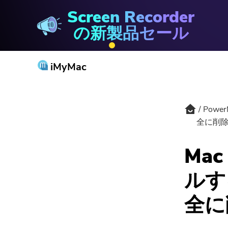
Screen Recorder
PowerMyMac
の新製品セール
iMyMac
Power
全に削
Ma
ルす
全に