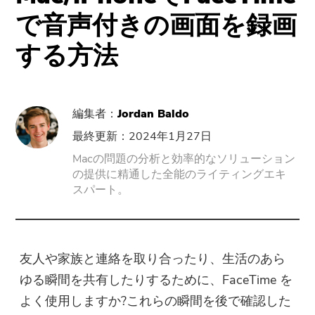
サポート
PowerMyMac
で音声付きの画面を録画
する方法
PowerUninstall
動画変換
編集者：
Jordan Baldo
Screen Recorder
最終更新：2024年1月27日
Macの問題の分析と効率的なソリューション
の提供に精通した全能のライティングエキ
PDFコンプレッサー
スパート。
オンラインツール
無料動画変換
友人や家族と連絡を取り合ったり、生活のあら
ゆる瞬間を共有したりするために、FaceTime を
無料動画エディタ
よく使用しますか?これらの瞬間を後で確認した