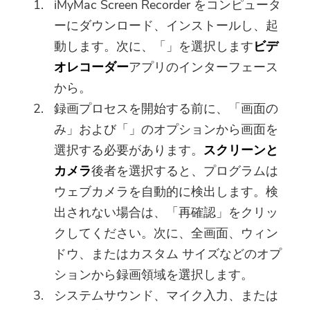
iMyMac Screen Recorder をコンピュータ
ほぼ完了します。
ーにダウンロード、インストールし、起
注意：
最新のアップデートとオファー
動します。次に、「」を選択します
ビデ
このソフトウェアは、Macでの
を購読する
オレコーダー
アプリのインターフェース
みダウンロードして使用できま
から。
す。メールアドレスを入力し
録画プロセスを開始する前に、「画面の
て、ダウンロードリンクとクー
み」および「」のオプションから画面を
ポンコードを取得できます。 ソ
選択する必要があります。
スクリーンと
フトウェアを購入したい場合は
カメラ
後者を選択すると、プログラムは
ここへ：
ストア
.
ウェブカメラを自動的に検出します。検
有効なメールアドレスを入力してく
出されない場合は、「再確認」をクリッ
ださい。
クしてください。次に、全画面、ウィン
ドウ、またはカスタム サイズなどのオプ
提出
ションから録画領域を選択します。
システムサウンド、マイク入力、または