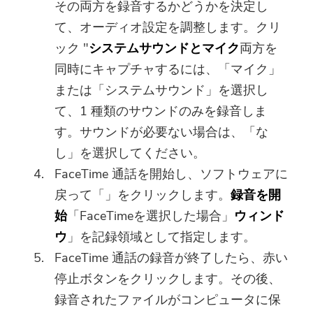
その両方を録音するかどうかを決定し
ご購読ありがとうございます。
て、オーディオ設定を調整します。クリ
ご購読ありがとうございます！
ック "
システムサウンドとマイク
両方を
ダウンロードリンクとクーポンコー
同時にキャプチャするには、「マイク」
ドがお客様のメールに送信されまし
または「システムサウンド」を選択し
た。購入ボタンをクリックして、ソ
て、1 種類のサウンドのみを録音しま
フトウェアを直接購入することもで
きます。
す。サウンドが必要ない場合は、「な
し」を選択してください。
今すぐ購入
FaceTime 通話を開始し、ソフトウェアに
戻って「」をクリックします。
録音を開
始
「FaceTimeを選択した場合」
ウィンド
ウ
」を記録領域として指定します。
FaceTime 通話の録音が終了したら、赤い
停止ボタンをクリックします。その後、
録音されたファイルがコンピュータに保