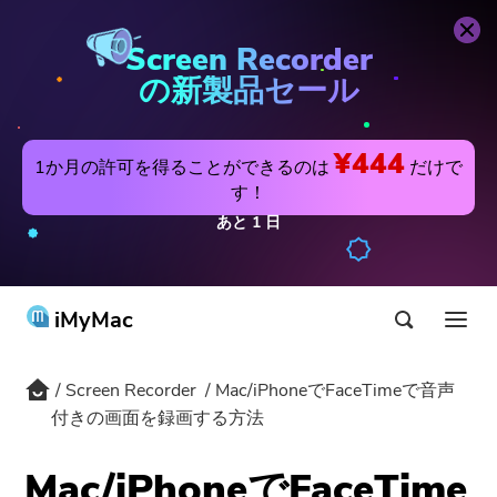
今すぐ購入
Screen Recorder
Screen Recorder
の新製品セール
¥444
1か月の許可を得ることができるのは
だけで
す！
あと
1
日
iMyMac
Screen Recorder
Mac/iPhoneでFaceTimeで音声
製品&ソリューション
付きの画面を録画する方法
ストア
アプリ
Mac/iPhoneでFaceTime
Hot