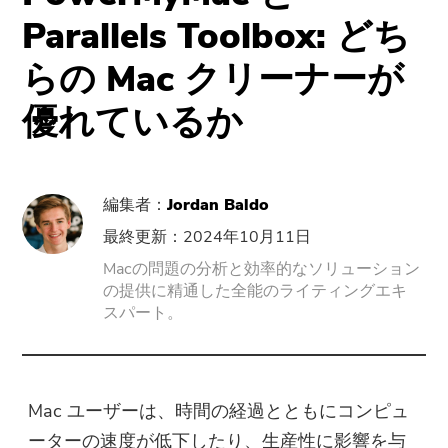
サポート
PowerMyMac
Parallels Toolbox: どち
らの Mac クリーナーが
PowerUninstall
優れているか
動画変換
Screen Recorder
編集者：
Jordan Baldo
最終更新：2024年10月11日
PDFコンプレッサー
Macの問題の分析と効率的なソリューション
の提供に精通した全能のライティングエキ
オンラインツール
スパート。
無料動画変換
Mac ユーザーは、時間の経過とともにコンピュ
無料動画エディタ
ーターの速度が低下したり、生産性に影響を与