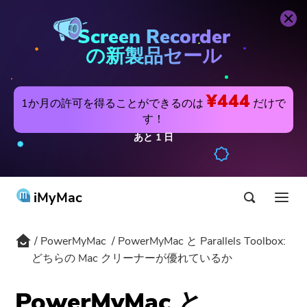
PowerMyMac
今すぐ購入
Screen Recorder
の新製品セール
¥444
1か月の許可を得ることができるのは
だけで
す！
あと
1
日
iMyMac
PowerMyMac
PowerMyMac と Parallels Toolbox:
製品&ソリューション
どちらの Mac クリーナーが優れているか
ストア
アプリ
PowerMyMac と
Hot