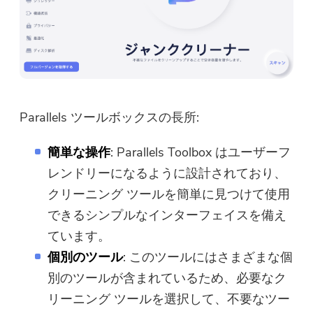
最新のアップデートとオファー
このソフトウェアは、Macでの
を購読する
みダウンロードして使用できま
す。メールアドレスを入力し
て、ダウンロードリンクとクー
ポンコードを取得できます。 ソ
フトウェアを購入したい場合は
Parallels ツールボックスの長所:
ここへ：
ストア
.
簡単な操作
: Parallels Toolbox はユーザーフ
有効なメールアドレスを入力してく
レンドリーになるように設計されており、
ださい。
クリーニング ツールを簡単に見つけて使用
できるシンプルなインターフェイスを備え
提出
ています。
個別のツール
: このツールにはさまざまな個
別のツールが含まれているため、必要なク
ご購読ありがとうございます。
リーニング ツールを選択して、不要なツー
ご購読ありがとうございます！