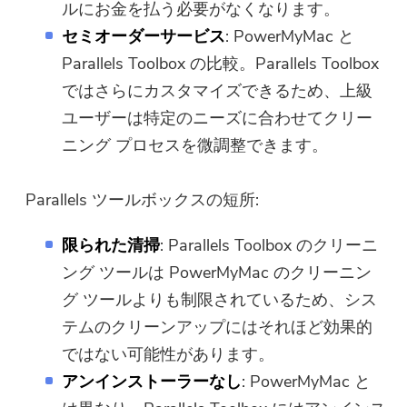
ルにお金を払う必要がなくなります。
ダウンロードリンクとクーポンコー
セミオーダーサービス
: PowerMyMac と
ドがお客様のメールに送信されまし
Parallels Toolbox の比較。Parallels Toolbox
た。購入ボタンをクリックして、ソ
フトウェアを直接購入することもで
ではさらにカスタマイズできるため、上級
きます。
ユーザーは特定のニーズに合わせてクリー
ニング プロセスを微調整できます。
今すぐ購入
Parallels ツールボックスの短所:
限られた清掃
: Parallels Toolbox のクリーニ
ング ツールは PowerMyMac のクリーニン
グ ツールよりも制限されているため、シス
テムのクリーンアップにはそれほど効果的
ではない可能性があります。
アンインストーラーなし
: PowerMyMac と