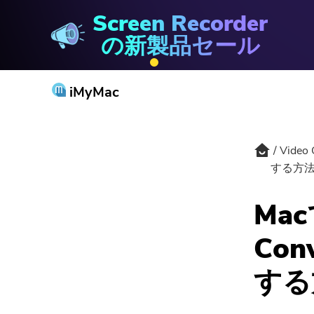
Screen Recorder
Video Converter
の新製品セール
iMyMac
Video 
する方
Mac
Co
する