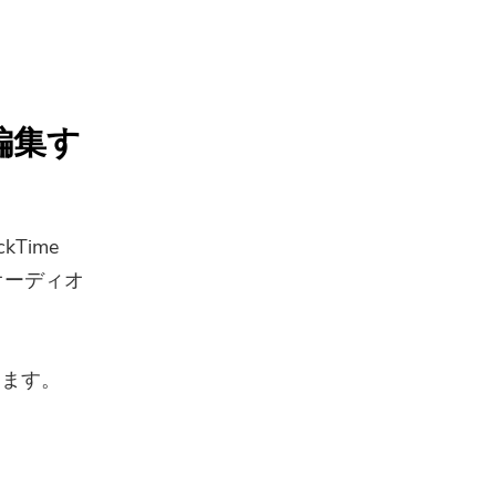
を編集す
Time
オーディオ
します。