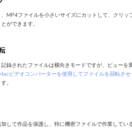
プ
最新のアップデートとオファー
を購読する
り、MP4ファイルを小さいサイズにカットして、クリッ
ことができます。
有効なメールアドレスを入力してく
ださい。
転
提出
、記録されたファイルは横向きモードですが、ビューを
MyMacビデオコンバーターを使用してファイルを回転させ
ご購読ありがとうございます。
ます。
追加して作品を保護し、特に機密ファイルで作業してい