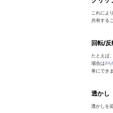
クリッ
これによ
共有する
回転/反
たとえば
場合は
i
単にでき
透かし
透かしを