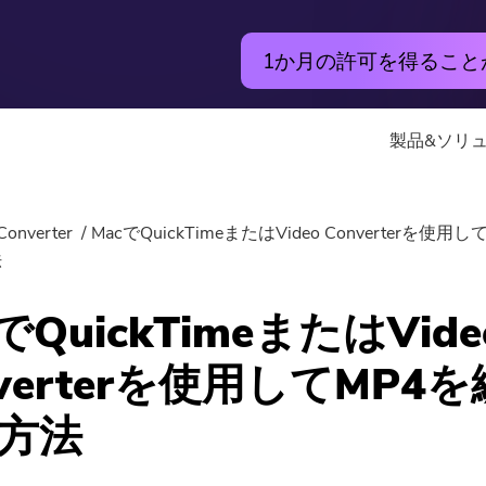
1か月の許可を得るこ
製品&ソリ
アプリ
オンライン
Converter
MacでQuickTimeまたはVideo Converterを使用
Hot
法
PowerMyMac
無料動画変
でQuickTimeまたはVide
PowerUninstall
無料動画エ
nverterを使用してMP4
動画変換
無料写真コ
方法
Screen Recorder
無料PDFコ