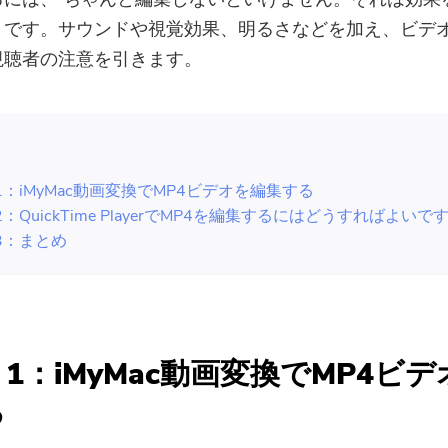
とです。サウンドや視覚効果、明るさなどを加え、ビデ
視聴者の注意を引きます。
：
：iMyMac動画変換でMP4ビデオを編集する
：QuickTime PlayerでMP4を編集するにはどうすればよいで
3：まとめ
1：iMyMac動画変換でMP4ビ
る