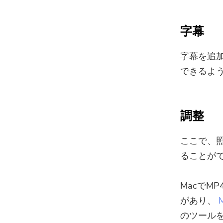
字幕
字幕を追
できるよ
調整
ここで、
ることが
MacでM
があり、
のツール