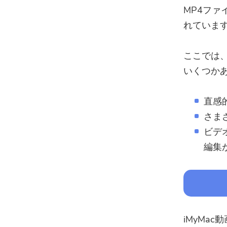
MP4ファ
れていま
ここでは
いくつか
直感
さま
ビデ
編集
iMyMa