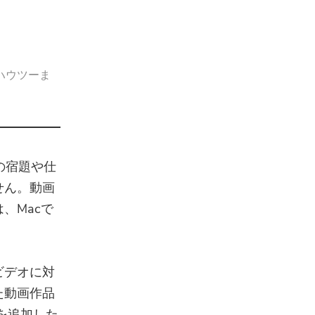
ハウツーま
の宿題や仕
せん。動画
は、
Macで
ビデオに対
た動画作品
を追加した