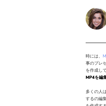
時には、
事のプレ
を作成し
MP4を編
多くの人
するの編
を作成す