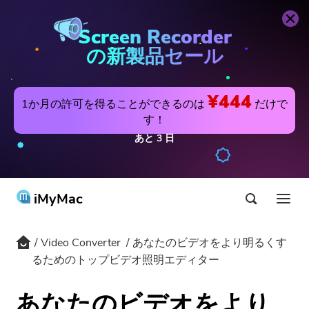
Video Converter
今すぐ購入
Screen Recorder
の新製品セール
¥444
1か月の許可を得ることができるのは
だけで
す！
あと
3
日
iMyMac
Video Converter
あなたのビデオをより明るくす
製品&ソリューション
るためのトップビデオ照明エディター
ストア
アプリ
あなたのビデオをより
Hot