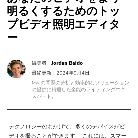
サポート
PowerMyMac
明るくするためのトッ
プビデオ照明エディタ
PowerUninstall
ー
動画変換
Screen Recorder
編集者：
Jordan Baldo
最終更新：2024年9月4日
PDFコンプレッサー
Macの問題の分析と効率的なソリューション
の提供に精通した全能のライティングエキ
オンラインツール
スパート。
無料動画変換
テクノロジーのおかげで、多くのデバイスがビ
無料動画エディタ
デオを撮ることができます。 これには、スマー