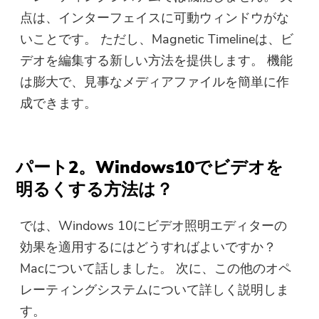
点は、インターフェイスに可動ウィンドウがな
いことです。 ただし、Magnetic Timelineは、ビ
ほぼ完了します。
デオを編集する新しい方法を提供します。 機能
注意：
最新のアップデートとオファー
は膨大で、見事なメディアファイルを簡単に作
このソフトウェアは、Macでの
を購読する
成できます。
みダウンロードして使用できま
す。メールアドレスを入力し
て、ダウンロードリンクとクー
パート2。Windows10でビデオを
ポンコードを取得できます。 ソ
明るくする方法は？
フトウェアを購入したい場合は
ここへ：
ストア
.
では、Windows 10にビデオ照明エディターの
効果を適用するにはどうすればよいですか？
有効なメールアドレスを入力してく
ださい。
Macについて話しました。 次に、この他のオペ
レーティングシステムについて詳しく説明しま
提出
す。